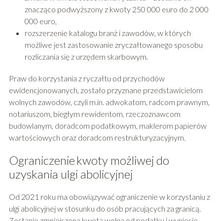
znacząco podwyższony z kwoty 250 000 euro do 2 000
000 euro,
rozszerzenie katalogu branż i zawodów, w których
możliwe jest zastosowanie zryczałtowanego sposobu
rozliczania się z urzędem skarbowym.
Praw do korzystania z ryczałtu od przychodów
ewidencjonowanych, zostało przyznane przedstawicielom
wolnych zawodów, czyli m.in. adwokatom, radcom prawnym,
notariuszom, biegłym rewidentom, rzeczoznawcom
budowlanym, doradcom podatkowym, maklerom papierów
wartościowych oraz doradcom restrukturyzacyjnym.
Ograniczenie kwoty możliwej do
uzyskania ulgi abolicyjnej
Od 2021 roku ma obowiązywać ograniczenie w korzystaniu z
ulgi abolicyjnej w stosunku do osób pracujących za granicą.
Zostanie zmniejszona kwota wolna od podatku i wyniesie