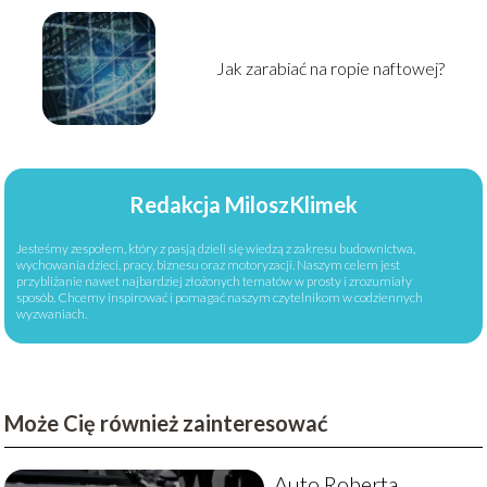
Jak zarabiać na ropie naftowej?
Redakcja MiloszKlimek
Jesteśmy zespołem, który z pasją dzieli się wiedzą z zakresu budownictwa,
wychowania dzieci, pracy, biznesu oraz motoryzacji. Naszym celem jest
przybliżanie nawet najbardziej złożonych tematów w prosty i zrozumiały
sposób. Chcemy inspirować i pomagać naszym czytelnikom w codziennych
wyzwaniach.
Może Cię również zainteresować
Auto Roberta