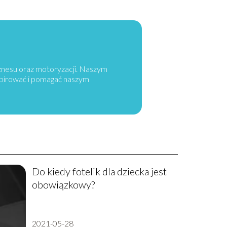
iznesu oraz motoryzacji. Naszym
spirować i pomagać naszym
Do kiedy fotelik dla dziecka jest
obowiązkowy?
2021-05-28