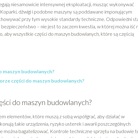
egają niesamowicie intensywnej eksploatacji, musząc wykonywać
 Koparki, dźwigi i podobne maszyny są poddawane imponującym
zachowywać przy tym wysokie standardy techniczne. Odpowiedni st
i bezpieczeństwo – nie jest to zaczem kwestia, w której można iść 
to, aby wszystkie części do maszyn budowlanych, które są częścią
 do maszyn budowlanych?
orze części do maszyn budowlanych?
zęści do maszyn budowlanych?
em elementów, które muszą z sobą współgrać, aby działać w
onują takie urządzenia, ryzyko usterek i awarii poszczególnych
e można bagatelizować. Kontrole techniczne sprzętu na budowie t