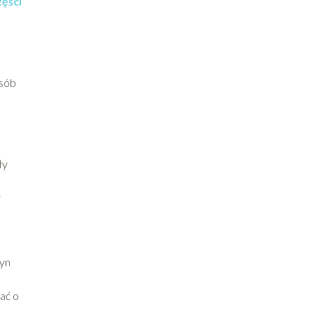
zęści
osób
ły
y
zyn
ać o