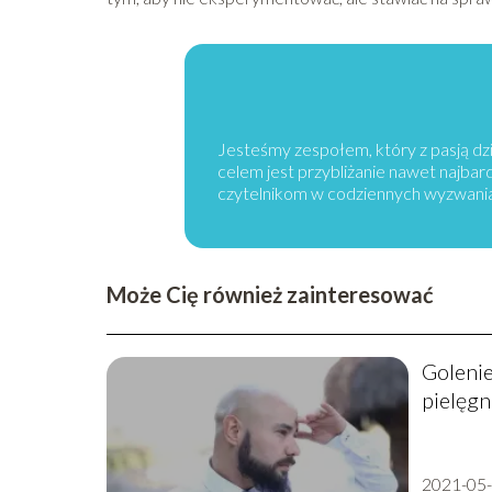
Jesteśmy zespołem, który z pasją dzi
celem jest przybliżanie nawet najba
czytelnikom w codziennych wyzwani
Może Cię również zainteresować
Golenie
pielęgn
2021-05