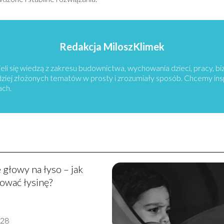
Redakcja MiloszKlimek
eli się wiedzą z zakresu budownictwa, wychowania dzieci, pracy, b
rdziej złożonych tematów w prosty i zrozumiały sposób. Chcemy in
ach.
 głowy na łyso – jak
ować łysinę?
-28