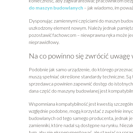
konieczność, aby zagwarantować pracownikom bezpi
do maszyn budowlanych
– jak wiadomo, im poważn
Dysponując zamiennymi częściami do maszyn budow
uszkodzony element nowym. Należy jednak pamiętać
pozostawić fachowcom – niewprawna ręka może jedy
nieprawidłowy.
Na co powinno się zwrócić uwagę
Podobnie jak samo urządzenie, do którego przezna
muszą spełniać określone standardy techniczne. Są
sprzedawca powinien zapewnić dostęp do istotnych p
dana część do maszyny budowlanej jest kompatybil
Wspomniana kompatybilność jest kwestią szczególni
względnie podobne, mogą korzystać z zupełnie innyc
budowlanych od tego samego producenta, jednak jeś
zamienniki, które nadal są dostępne na rynku. Nieza
tym, aby nie eksperymentować, ale stawiać na spraw