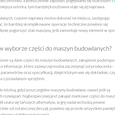
eczeństwo, a jednocześnie zapobiec pogłębianiu się uszkodzeń
c
iejsza usterka, tym bardziej kosztowna staje się jej naprawa.
lanych, czasem naprawy można dokonać na miejscu, zastępując
, że bardziej skomplikowane operacje techniczne powinno się
nie pogorszyć stan maszyny, jeśli zamontuje nowy element w sp
 w wyborze części do maszyn budowlanych?
czone są dane części do maszyn budowlanych, zakupione podzespo
 to informacje, które zazwyczaj można zaczerpnąć od producenta –
arametrów oraz specyfikacji, dzięki którym wie się dokładnie, cz
na z posiadanym sprzętem.
e istotną, gdyż poszczególne maszyny budowlane, nawet jeśli są
h rozwiązań. Najbezpieczniej jest zakupić markowe części do mas
li szuka się tańszych alternatyw, w grę nadal wchodzą pewne
leżnie od ostatecznej decyzji, powinno się przede wszystkim pamięt
dzone i stabilne rozwiązania.