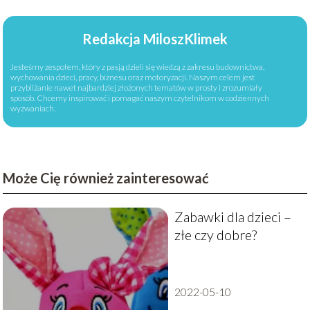
Redakcja MiloszKlimek
Jesteśmy zespołem, który z pasją dzieli się wiedzą z zakresu budownictwa,
wychowania dzieci, pracy, biznesu oraz motoryzacji. Naszym celem jest
przybliżanie nawet najbardziej złożonych tematów w prosty i zrozumiały
sposób. Chcemy inspirować i pomagać naszym czytelnikom w codziennych
wyzwaniach.
Może Cię również zainteresować
Zabawki dla dzieci –
złe czy dobre?
2022-05-10