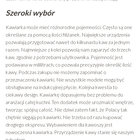
Szeroki wybór
Kawiarka może mieć różnorodne pojemności. Często są one
określane za pomocą ilości filiżanek. Największe urządzenia
pozwalają przygotować nawet do kilkunastu kaw za jednym
razem. Najmniejsze z kolei pozwolą nam zaparzyć do trzech
kaw, zgodnie z potrzebami użytkownika. Pojemność jest
podawana w mililitrach, co pozwala precyzyjnie określić ilość
kawy. Podczas zakupu nie możemy zapominać o
przeznaczeniu kawiarki. Nie wszystkie modele mogą być
obsługiwane na indukcyjnej płycie. Kolejna kwestia to
ciekawy design. Kawiarkę dopasujemy bez problemu do
aranżacji całej kuchni. Ten dodatek może urozmaicić wnętrze,
tworząc spójną całość. Nie dziwi zatem fakt, że Polacy tak
chętnie sięgają po kawiarki. Nie trzeba od razu kupować
drogiego ekspresu. Wybawieniem dla kawoszy jest
nowoczesna kawiarka. Przyrządzenie kawy stanie się naszym
rytuałem.