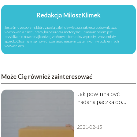
Redakcja MiloszKlimek
Jesteśmy zespołem, który z pasją dzieli się wiedzą z zakresu budownictwa,
wychowania dzieci, pracy, biznesu oraz motoryzacji. Naszym celem jest
przybliżanie nawet najbardziej złożonych tematów w prosty i zrozumiały
sposób. Chcemy inspirować i pomagać naszym czytelnikom w codziennych
wyzwaniach.
Może Cię również zainteresować
Jak powinna być
nadana paczka do
UK?
2021-02-15