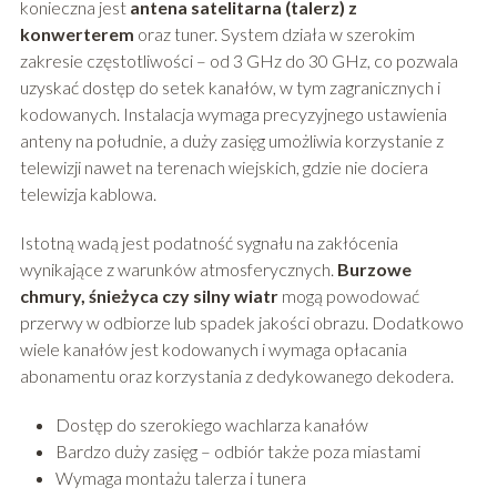
konieczna jest
antena satelitarna (talerz) z
konwerterem
oraz tuner. System działa w szerokim
zakresie częstotliwości – od 3 GHz do 30 GHz, co pozwala
uzyskać dostęp do setek kanałów, w tym zagranicznych i
kodowanych. Instalacja wymaga precyzyjnego ustawienia
anteny na południe, a duży zasięg umożliwia korzystanie z
telewizji nawet na terenach wiejskich, gdzie nie dociera
telewizja kablowa.
Istotną wadą jest podatność sygnału na zakłócenia
wynikające z warunków atmosferycznych.
Burzowe
chmury, śnieżyca czy silny wiatr
mogą powodować
przerwy w odbiorze lub spadek jakości obrazu. Dodatkowo
wiele kanałów jest kodowanych i wymaga opłacania
abonamentu oraz korzystania z dedykowanego dekodera.
Dostęp do szerokiego wachlarza kanałów
Bardzo duży zasięg – odbiór także poza miastami
Wymaga montażu talerza i tunera