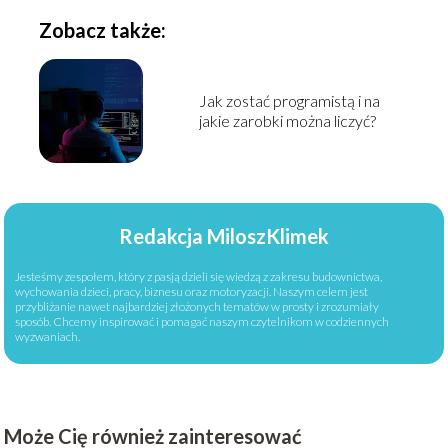
Zobacz także:
Jak zostać programistą i na
jakie zarobki można liczyć?
Redakcja MiloszKlimek
Jesteśmy zespołem, który z pasją dzieli się wiedzą z zakresu budownictwa,
wychowania dzieci, pracy, biznesu oraz motoryzacji. Naszym celem jest
przybliżanie nawet najbardziej złożonych tematów w prosty i zrozumiały
sposób. Chcemy inspirować i pomagać naszym czytelnikom w codziennych
wyzwaniach.
Może Cię również zainteresować