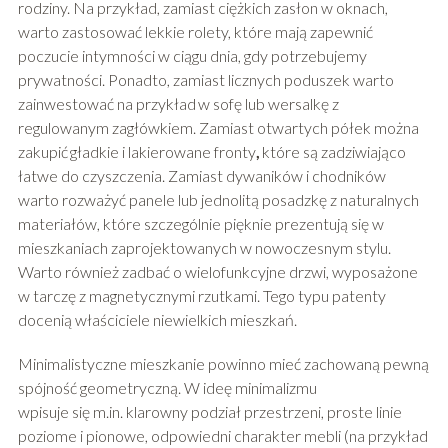
rodziny. Na przykład, zamiast ciężkich zasłon w oknach,
warto zastosować lekkie rolety, które mają zapewnić
poczucie intymności w ciągu dnia, gdy potrzebujemy
prywatności. Ponadto, zamiast licznych poduszek warto
zainwestować na przykład w sofę lub wersalkę z
regulowanym zagłówkiem. Zamiast otwartych półek można
zakupić
gładkie i lakierowane fronty
,
które są zadziwiająco
łatwe do czyszczenia. Zamiast dywaników i chodników
warto rozważyć panele lub jednolitą posadzkę z naturalnych
materiałów, które szczególnie pięknie prezentują się w
mieszkaniach zaprojektowanych w nowoczesnym stylu.
Warto również zadbać o wielofunkcyjne drzwi, wyposażone
w tarczę z magnetycznymi rzutkami. Tego typu patenty
docenią właściciele niewielkich mieszkań.
Minimalistyczne mieszkanie powinno mieć zachowaną pewną
spójność geometryczną. W ideę minimalizmu
wpisuje się m.in. klarowny podział przestrzeni, proste linie
poziome i pionowe, odpowiedni charakter mebli (na przykład