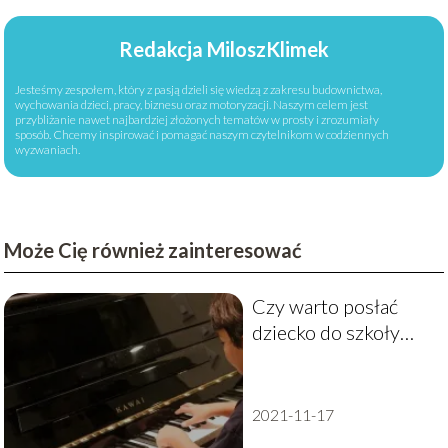
Redakcja MiloszKlimek
Jesteśmy zespołem, który z pasją dzieli się wiedzą z zakresu budownictwa,
wychowania dzieci, pracy, biznesu oraz motoryzacji. Naszym celem jest
przybliżanie nawet najbardziej złożonych tematów w prosty i zrozumiały
sposób. Chcemy inspirować i pomagać naszym czytelnikom w codziennych
wyzwaniach.
Może Cię również zainteresować
Czy warto posłać
dziecko do szkoły
muzycznej
2021-11-17