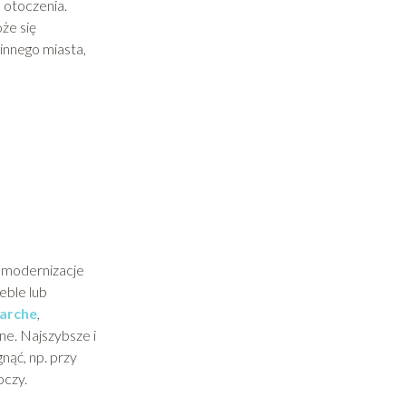
 otoczenia.
oże się
innego miasta,
ć modernizacje
eble lub
arche
,
ne. Najszybsze i
nąć, np. przy
oczy.