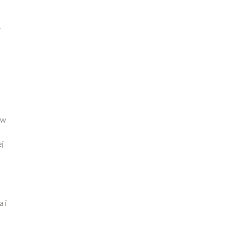
w
 w
ej
 i