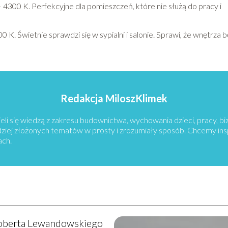
 – 4300 K. Perfekcyjne dla pomieszczeń, które nie służą do pracy i
00 K. Świetnie sprawdzi się w sypialni i salonie. Sprawi, że wnętrza 
Redakcja MiloszKlimek
eli się wiedzą z zakresu budownictwa, wychowania dzieci, pracy, b
rdziej złożonych tematów w prosty i zrozumiały sposób. Chcemy in
ach.
oberta Lewandowskiego