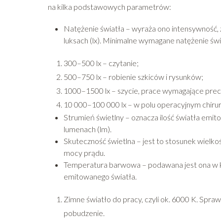
na kilka podstawowych parametrów:
Natężenie światła – wyraża ono intensywność, 
luksach (lx). Minimalne wymagane natężenie świ
300–500 lx – czytanie;
500–750 lx – robienie szkiców i rysunków;
1000–1500 lx – szycie, prace wymagające precy
10 000–100 000 lx – w polu operacyjnym chirur
Strumień świetlny – oznacza ilość światła emit
lumenach (lm).
Skuteczność świetlna – jest to stosunek wielko
mocy prądu.
Temperatura barwowa – podawana jest ona w ke
emitowanego światła.
Zimne światło do pracy, czyli ok. 6000 K. Spraw
pobudzenie.