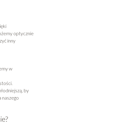
ięki
możemy optycznie
zyć inny
ujemy w
stości.
łodniejszą, by
la naszego
ie?