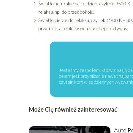
Światło neutralne na co dzień, czyli ok. 3500 K
relaksu, np. do przedpokoju.
Światło ciepłe do relaksu, czyli ok. 2700 K – 30
przytulne, a relaks w nich bardziej efektywny.
Jesteśmy zespołem, który z pasją dzi
celem jest przybliżanie nawet najba
czytelnikom w codziennych wyzwani
Może Cię również zainteresować
Auto R