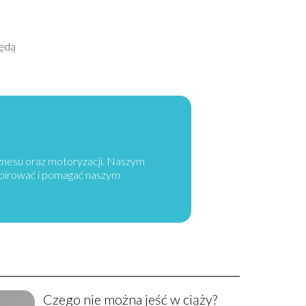
będą
iznesu oraz motoryzacji. Naszym
spirować i pomagać naszym
Czego nie można jeść w ciąży?