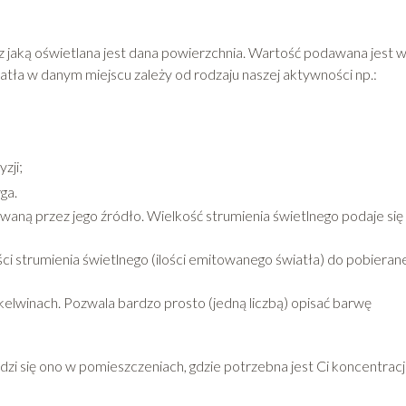
z jaką oświetlana jest dana powierzchnia. Wartość podawana jest 
atła w danym miejscu zależy od rodzaju naszej aktywności np.:
zji;
ga.
owaną przez jego źródło. Wielkość strumienia świetlnego podaje się
ści strumienia świetlnego (ilości emitowanego światła) do pobieran
lwinach. Pozwala bardzo prosto (jedną liczbą) opisać barwę
dzi się ono w pomieszczeniach, gdzie potrzebna jest Ci koncentracja