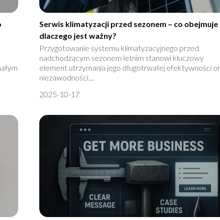
o
Serwis klimatyzacji przed sezonem – co obejmuje 
dlaczego jest ważny?
Przygotowanie systemu klimatyzacyjnego przed
nadchodzącym sezonem letnim stanowi kluczowy
nałym
element utrzymania jego długotrwałej efektywności o
niezawodności....
2025-10-17