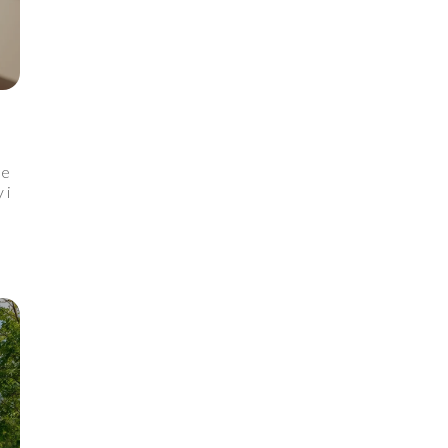
ne
 i