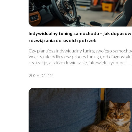
Indywidualny tuning samochodu – jak dopasow
rozwiązania do swoich potrzeb
Czy planujesz indywidualny tuning swojego samocho
W artykule odkryjesz proces tuningu, od diagnostyki
realizację, a także dowiesz się, jak zwiększyć moc s...
2026-01-12