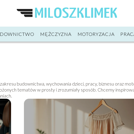
UDOWNICTWO
MĘŻCZYZNA
MOTORYZACJA
PRAC
z zakresu budownictwa, wychowania dzieci, pracy, biznesu oraz moto
złożonych tematów w prosty i zrozumiały sposób. Chcemy inspirowa
niach.