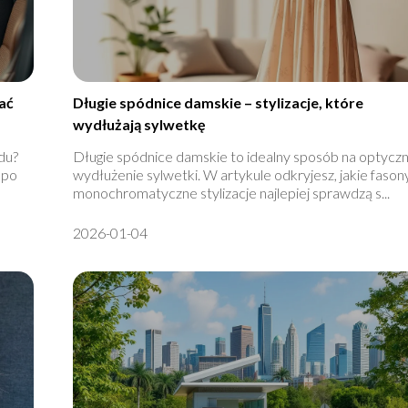
ać
Długie spódnice damskie – stylizacje, które
wydłużają sylwetkę
du?
Długie spódnice damskie to idealny sposób na optycz
 po
wydłużenie sylwetki. W artykule odkryjesz, jakie fasony
monochromatyczne stylizacje najlepiej sprawdzą s...
2026-01-04