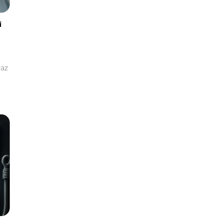
i
raz