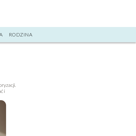
A
RODZINA
ryzacji.
ć i