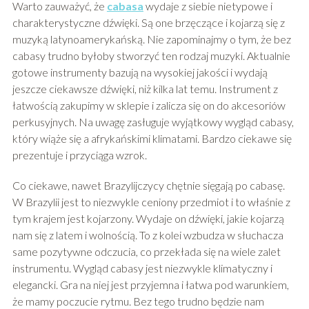
Warto zauważyć, że
cab
a
sa
wydaje z siebie nietypowe i
charakterystyczne dźwięki. Są one brzęczące i kojarzą się z
muzyką latynoamerykańską. Nie zapominajmy o tym, że bez
cabasy trudno byłoby stworzyć ten rodzaj muzyki. Aktualnie
gotowe instrumenty bazują na wysokiej jakości i wydają
jeszcze ciekawsze dźwięki, niż kilka lat temu. Instrument z
łatwością zakupimy w sklepie i zalicza się on do akcesoriów
perkusyjnych. Na uwagę zasługuje wyjątkowy wygląd cabasy,
który wiąże się a afrykańskimi klimatami. Bardzo ciekawe się
prezentuje i przyciąga wzrok.
Co ciekawe, nawet Brazylijczycy chętnie sięgają po cabasę.
W Brazylii jest to niezwykle ceniony przedmiot i to właśnie z
tym krajem jest kojarzony. Wydaje on dźwięki, jakie kojarzą
nam się z latem i wolnością. To z kolei wzbudza w słuchacza
same pozytywne odczucia, co przekłada się na wiele zalet
instrumentu. Wygląd cabasy jest niezwykle klimatyczny i
elegancki. Gra na niej jest przyjemna i łatwa pod warunkiem,
że mamy poczucie rytmu. Bez tego trudno będzie nam