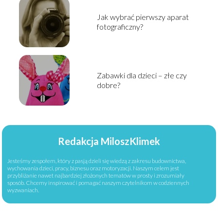
Jak wybrać pierwszy aparat
fotograficzny?
Zabawki dla dzieci – złe czy
dobre?
Redakcja MiloszKlimek
Jesteśmy zespołem, który z pasją dzieli się wiedzą z zakresu budownictwa,
wychowania dzieci, pracy, biznesu oraz motoryzacji. Naszym celem jest
przybliżanie nawet najbardziej złożonych tematów w prosty i zrozumiały
sposób. Chcemy inspirować i pomagać naszym czytelnikom w codziennych
wyzwaniach.