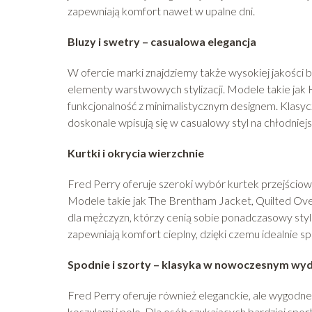
zapewniają komfort nawet w upalne dni.
Bluzy i swetry – casualowa elegancja
W ofercie marki znajdziemy także wysokiej jakości 
elementy warstwowych stylizacji. Modele takie jak
funkcjonalność z minimalistycznym designem. Klasy
doskonale wpisują się w casualowy styl na chłodniejs
Kurtki i okrycia wierzchnie
Fred Perry oferuje szeroki wybór kurtek przejściow
Modele takie jak The Brentham Jacket, Quilted Ove
dla mężczyzn, którzy cenią sobie ponadczasowy styl 
zapewniają komfort cieplny, dzięki czemu idealnie s
Spodnie i szorty – klasyka w nowoczesnym wy
Fred Perry oferuje również eleganckie, ale wygodne c
koszulami i polo. Dla osób szukających bardziej s