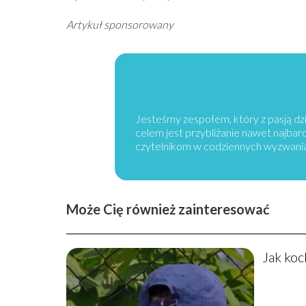
Artykuł sponsorowany
Jesteśmy zespołem, który z pasją dzi
celem jest przybliżanie nawet najba
czytelnikom w codziennych wyzwani
Może Cię również zainteresować
Jak koc