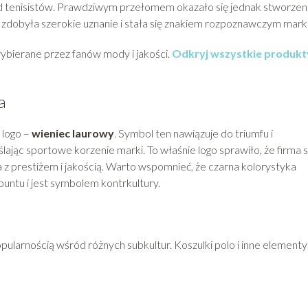
ród tenisistów. Prawdziwym przełomem okazało się jednak stworzen
 zdobyła szerokie uznanie i stała się znakiem rozpoznawczym marki
 wybierane przez fanów mody i jakości.
Odkryj wszystkie produkt
a
 logo –
wieniec laurowy
. Symbol ten nawiązuje do triumfu i
lając sportowe korzenie marki. To właśnie logo sprawiło, że firma s
a z prestiżem i jakością. Warto wspomnieć, że czarna kolorystyka
untu i jest symbolem kontrkultury.
larnością wśród różnych subkultur. Koszulki polo i inne elementy