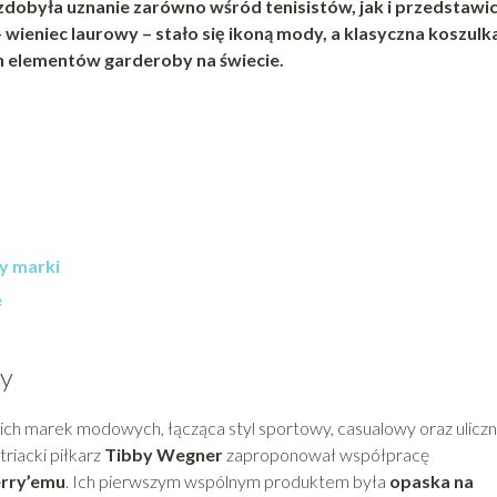
dobyła uznanie zarówno wśród tenisistów, jak i przedstawici
 wieniec laurowy – stało się ikoną mody, a klasyczna koszulk
h elementów garderoby na świecie.
y marki
e
ry
kich marek modowych, łącząca styl sportowy, casualowy oraz uliczn
triacki piłkarz
Tibby Wegner
zaproponował współpracę
erry’emu
. Ich pierwszym wspólnym produktem była
opaska na