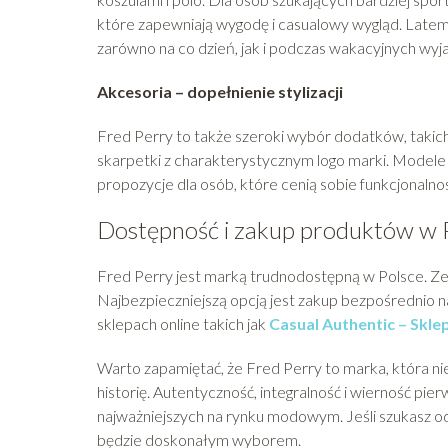
które zapewniają wygodę i casualowy wygląd. Latem 
zarówno na co dzień, jak i podczas wakacyjnych wyj
Akcesoria – dopełnienie stylizacji
Fred Perry to także szeroki wybór dodatków, takich
skarpetki z charakterystycznym logo marki. Modele 
propozycje dla osób, które cenią sobie funkcjonalnoś
Dostępność i zakup produktów w 
Fred Perry jest marką trudnodostępną w Polsce. Ze 
Najbezpieczniejszą opcją jest zakup bezpośrednio na
sklepach online takich jak
Casual Authentic – Sklep
Warto zapamiętać, że Fred Perry to marka, która nie
historię. Autentyczność, integralność i wierność pier
najważniejszych na rynku modowym. Jeśli szukasz od
będzie doskonałym wyborem.