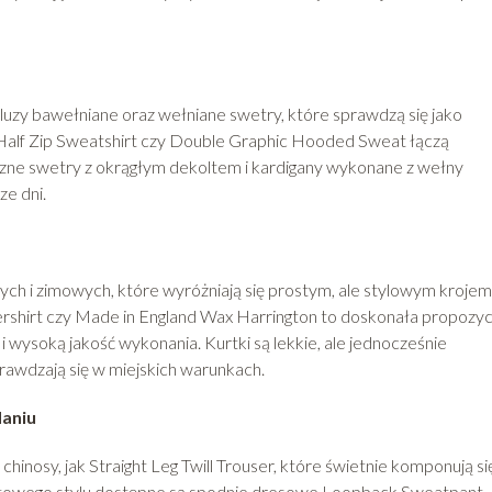
bluzy bawełniane oraz wełniane swetry, które sprawdzą się jako
 Half Zip Sweatshirt czy Double Graphic Hooded Sweat łączą
czne swetry z okrągłym dekoltem i kardigany wykonane z wełny
ze dni.
ych i zimowych, które wyróżniają się prostym, ale stylowym krojem
rshirt czy Made in England Wax Harrington to doskonała propozyc
i wysoką jakość wykonania. Kurtki są lekkie, ale jednocześnie
prawdzają się w miejskich warunkach.
daniu
hinosy, jak Straight Leg Twill Trouser, które świetnie komponują si
portowego stylu dostępne są spodnie dresowe Loopback Sweatpant,