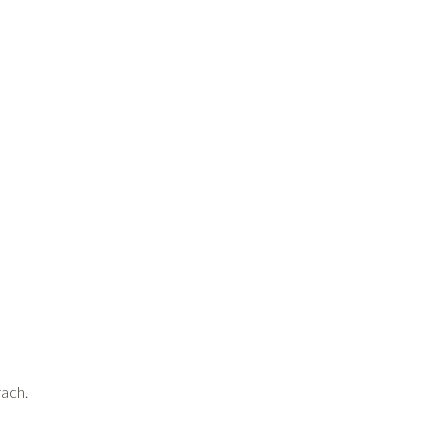
ach.
o