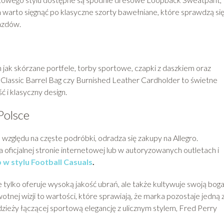
warto sięgnąć po klasyczne szorty bawełniane, które sprawdzą si
azdów.
 jak skórzane portfele, torby sportowe, czapki z daszkiem oraz
Classic Barrel Bag czy Burnished Leather Cardholder to świetne
ć i klasyczny design.
Polsce
względu na częste podróbki, odradza się zakupy na Allegro.
 oficjalnej stronie internetowej lub w autoryzowanych outletach i
 w stylu Football Casuals
.
 tylko oferuje wysoką jakość ubrań, ale także kultywuje swoją bog
wotnej wizji to wartości, które sprawiają, że marka pozostaje jedną 
zieży łączącej sportową elegancję z ulicznym stylem, Fred Perry