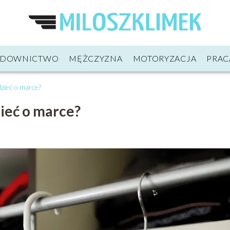
UDOWNICTWO
MĘŻCZYZNA
MOTORYZACJA
PRAC
zieć o marce?
zieć o marce?