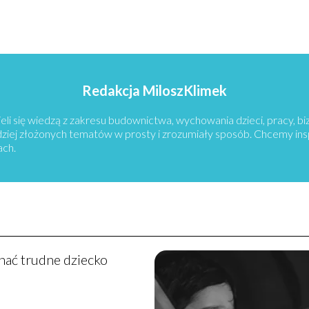
Redakcja MiloszKlimek
eli się wiedzą z zakresu budownictwa, wychowania dzieci, pracy, b
rdziej złożonych tematów w prosty i zrozumiały sposób. Chcemy in
ach.
hać trudne dziecko