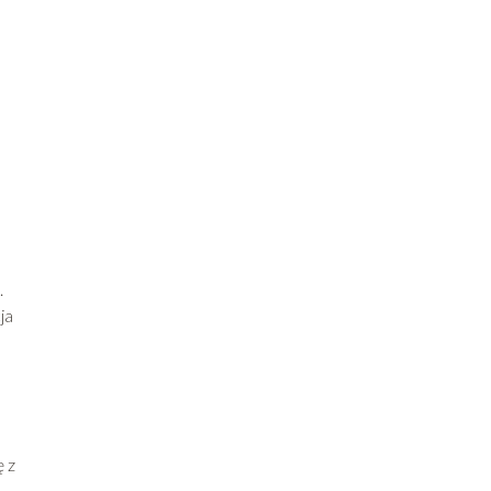
.
ja
ę z