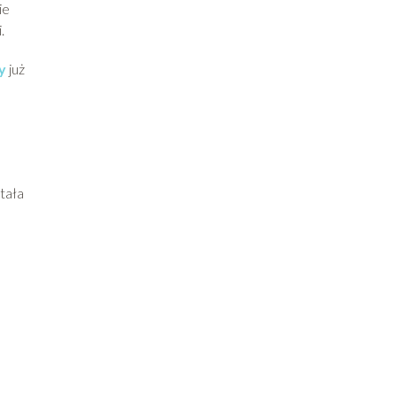
ie
.
y
już
tała