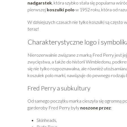
nadgarstek
, która szybko stała się popularna wś
pierwszej
koszulki polo
w 1952 roku, która od razu
W dzisiejszych czasach nie tylko koszulki są często
teraz!
Charakterystyczne logo i symbolik
Nierozerwalnie związane z marką Fred Perry jest jej
zwycięstwa, a także do historii Wimbledonu, podkreś
się nie tylko rozpoznawalna, ale również utożsamian
koszulek polo marki, nawiązuje do pewnego rodzaju b
Fred Perry a subkultury
Od samego początku marka cieszyła się ogromną popu
garderoby Fred Perry były
noszone przez
:
Skinheads,
Rude Boys,