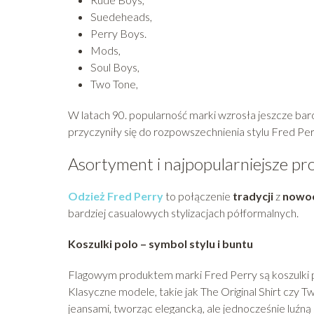
Suedeheads,
Perry Boys.
Mods,
Soul Boys,
Two Tone,
W latach 90. popularność marki wzrosła jeszcze bard
przyczyniły się do rozpowszechnienia stylu Fred Per
Asortyment i najpopularniejsze pr
Odzież Fred Perry
to połączenie
tradycji
z
nowoc
bardziej casualowych stylizacjach półformalnych.
Koszulki polo – symbol stylu i buntu
Flagowym produktem marki Fred Perry są koszulki p
Klasyczne modele, takie jak The Original Shirt czy Tw
jeansami, tworząc elegancką, ale jednocześnie luźną s