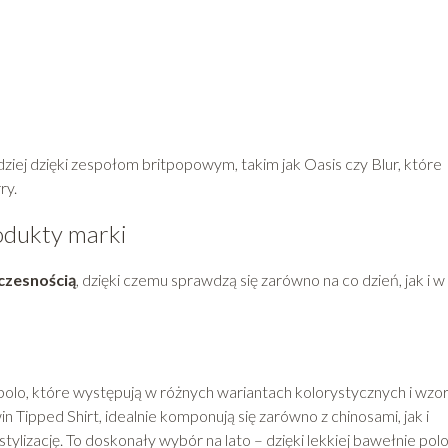
ziej dzięki zespołom britpopowym, takim jak Oasis czy Blur, które
ry.
odukty marki
zesnością
, dzięki czemu sprawdzą się zarówno na co dzień, jak i w
olo, które występują w różnych wariantach kolorystycznych i wzor
in Tipped Shirt, idealnie komponują się zarówno z chinosami, jak i
tylizację. To doskonały wybór na lato – dzięki lekkiej bawełnie pol