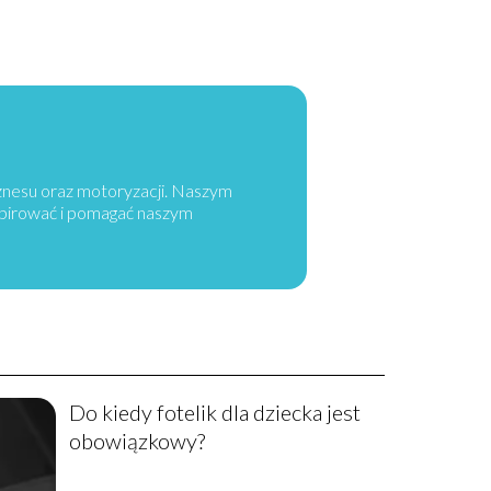
iznesu oraz motoryzacji. Naszym
spirować i pomagać naszym
Do kiedy fotelik dla dziecka jest
obowiązkowy?