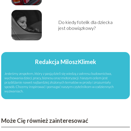
Do kiedy fotelik dla dziecka
jest obowiązkowy?
Redakcja MiloszKlimek
Jesteśmy zespołem, który z pasją dzieli się wiedzą z zakresu budownictwa,
wychowania dzieci, pracy, biznesu oraz motoryzacji. Naszym celem jest
przybliżanie nawet najbardziej złożonych tematów w prosty i zrozumiały
sposób. Chcemy inspirować i pomagać naszym czytelnikom w codziennych
wyzwaniach.
Może Cię również zainteresować